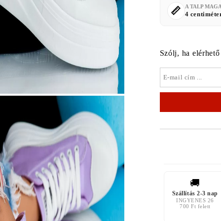
A TALP MAG
4 centiméte
Szólj, ha elérhető
🚚
Szállítás 2-3 nap
INGYENES 26
700 Ft felett