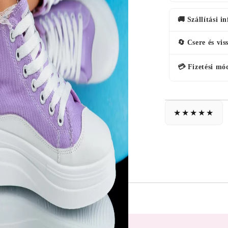
🚚 Szállítási i
🔄 Csere és vis
💳 Fizetési mó