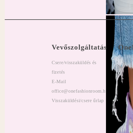
Vevőszolgáltatás
One
Csere/visszaküldés és
Felhasz
fizetés
Online
E-Mail
Vélemé
office@onefashionroom.hu
ügyfel
Visszaküldési/csere űrlap
Promóc