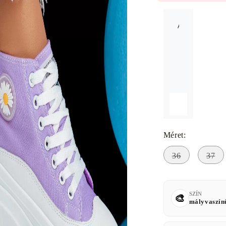
A méret nem érh
Méret:
36
37
SZÍN
mályvaszín