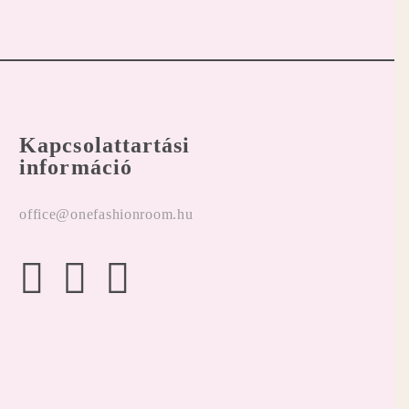
Kapcsolattartási
információ
office@onefashionroom.hu