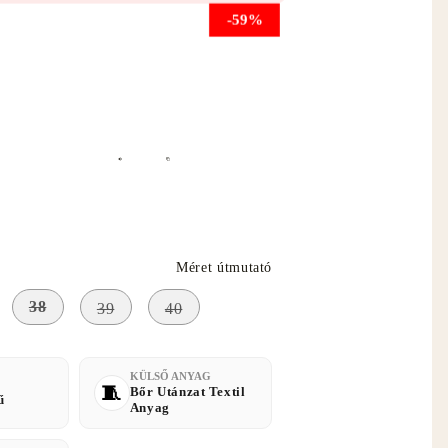
-59%
ető el
Méret útmutató
38
39
40
KÜLSŐ ANYAG
Bőr Utánzat Textil
ű
Anyag