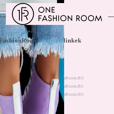
FashionRoom
Gyors linkek
nálási feltételek
Főoldal
 panaszkezelés
Bejegyzés
nyek az
hitelesítés
ektől
OneFashionRoom.RO
iók alkalmazása
OneFashionRoom.BG
OneFashionRoom.HU