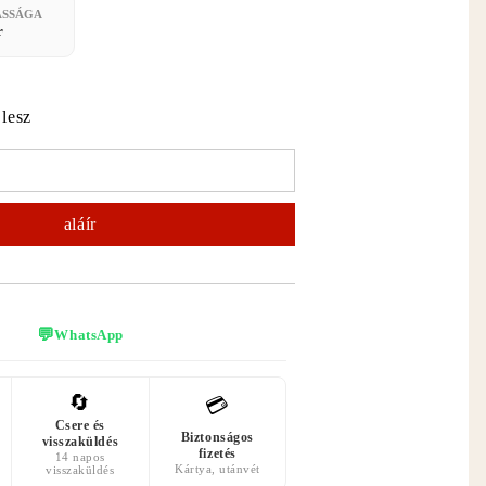
ASSÁGA
r
 lesz
💬
WhatsApp
🔄
💳
Csere és
Biztonságos
visszaküldés
fizetés
14 napos
Kártya, utánvét
visszaküldés