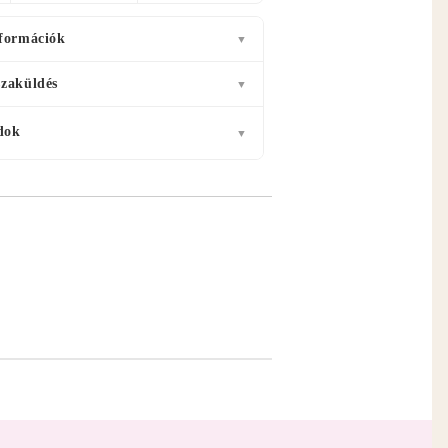
nformációk
▼
szaküldés
▼
dok
▼