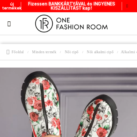
Fizessen BANKKÁRTYÁVAL és INGYENES
új
KISZÁLLÍTÁST kap!
termékek
Alkalmi 
Főoldal
Minden termék
Női cipő
Női alkalmi cipő