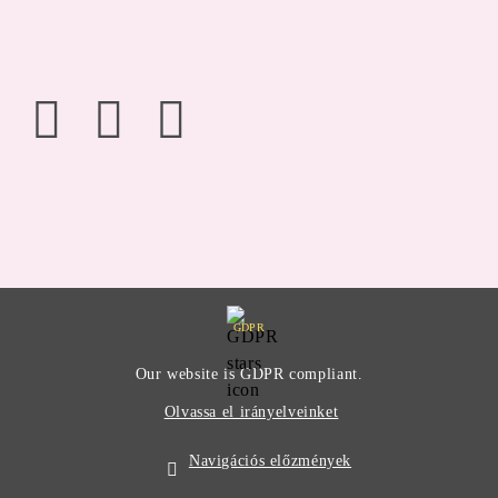
GDPR
Our website is GDPR compliant.
Olvassa el irányelveinket
Navigációs előzmények