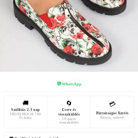
KÜLSŐ
SAROK
ANYAG
SZÍN
MAGASSÁGA
Mesterséges
fehér
4 centiméter
Bőr
AZ ELÜLSŐ
PLATFORM
MAGASSÁGA
2 centiméter
💬
WhatsApp
🚚
🔄
💳
Szállítás 2-3 nap
Csere és
Biztonságos fizetés
INGYENES 26 700
visszaküldés
Kártya, utánvét
Ft felett
14 napos
visszaküldés