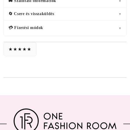
🚚 Szállítási információk
▼
🔄 Csere és visszaküldés
▼
💳 Fizetési módok
▼