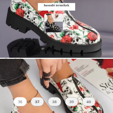
hasonló termékek
Szólj, ha elérhető lesz
Méret:
Méret útmutató
36
37
38
39
40