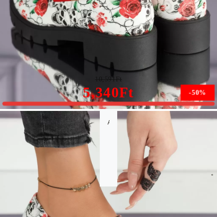
Alkalmi cipő fehér Cole #7329M
10,591Ft
5,340Ft
-50%
A méret nem érhető el