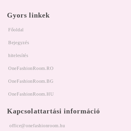
Gyors linkek
Főoldal
Bejegyzés
hitelesítés
OneFashionRoom.RO
OneFashionRoom.BG
OneFashionRoom.HU
Kapcsolattartási információ
office@onefashionroom.hu