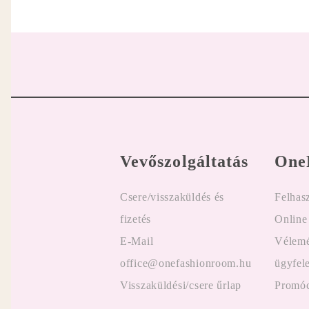
Vevőszolgáltatás
One
Csere/visszaküldés és
Felhasz
fizetés
Online
E-Mail
Vélemé
office@onefashionroom.hu
ügyfel
Visszaküldési/csere űrlap
Promóc