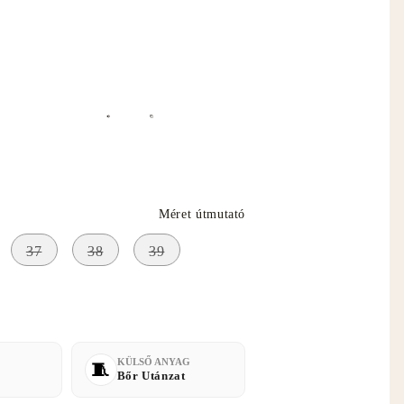
ető el
Méret útmutató
37
38
39
KÜLSŐ ANYAG
Bőr Utánzat