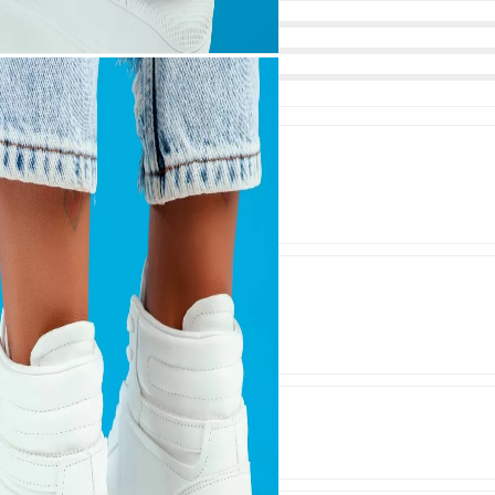
at????
potriveste , sunt foarte mulțumită ????