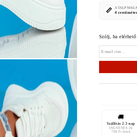
A TALP MAG
4 centiméte
Szólj, ha elérhető
🚚
Szállítás 2-3 nap
INGYENES 26
700 Ft felett