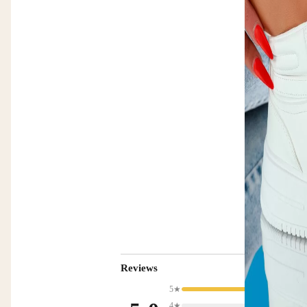
Reviews
5★
4★