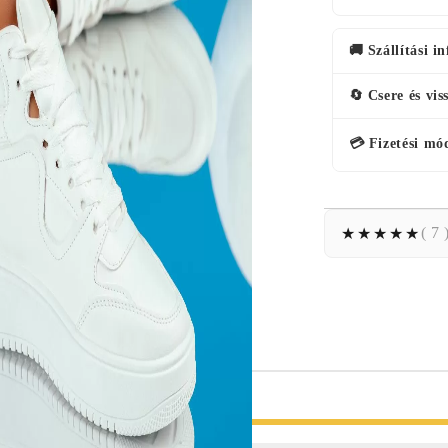
🚚 Szállítási i
🔄 Csere és vis
💳 Fizetési mó
( 7 