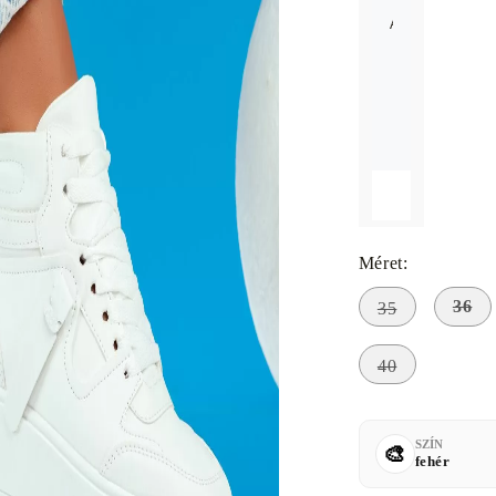
A méret nem érh
Méret:
36
35
40
SZÍN
fehér