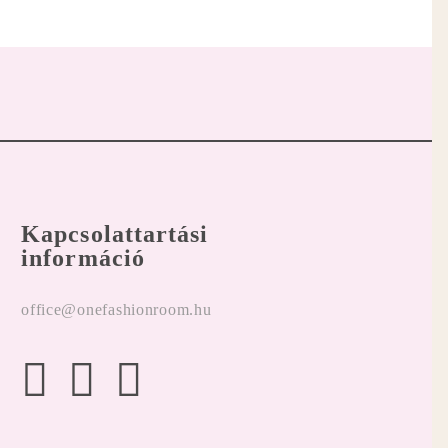
Kapcsolattartási
információ
office@onefashionroom.hu