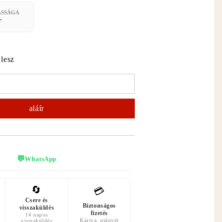
ASSÁGA
r
 lesz
💬
WhatsApp
🔄
💳
Csere és
Biztonságos
visszaküldés
fizetés
14 napos
Kártya, utánvét
visszaküldés