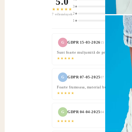
5.0
3★
★★★★★
2★
7 vélemények
1★
G
GDPR 15-03-2026
15 Mar 2025 00:34
Sunt foarte mulțumită de produsul comand
★★★★★
G
GDPR 07-05-2025
07 May 2024 00:03
Foarte frumoasa, material bun, mărimea se 
★★★★★
G
GDPR 04-04-2025
04 Apr 2024 05:43
★★★★★