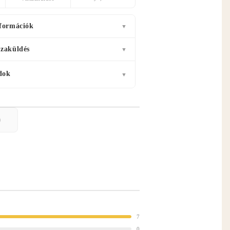
nformációk
▼
szaküldés
▼
dok
▼
)
7
0