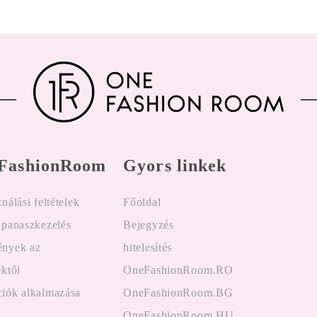
FashionRoom
Gyors linkek
nálási feltételek
Főoldal
 panaszkezelés
Bejegyzés
nyek az
hitelesítés
ektől
OneFashionRoom.RO
iók alkalmazása
OneFashionRoom.BG
OneFashionRoom.HU