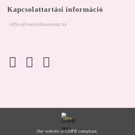
Kapcsolattartási információ
office@onefashionroom.hu
GDPR
Our website is GDPR compliant.