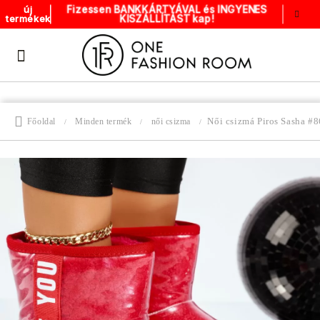
Fizessen BANKKÁRTYÁVAL és INGYENES
új
KISZÁLLÍTÁST kap!
termékek
Női csizmá Piros Sasha 
Főoldal
Minden termék
női csizma