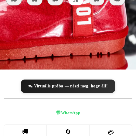
35
36
37
38
39
40
KÜLSŐ
ANYAG
SZÍN
BELSŐ ANYAG
Vízálló
piros
szőrme
Anyag
A TALP
MAGASSÁGA
2 centiméter
👠 Virtuális próba — nézd meg, hogy áll!
💬
WhatsApp
🚚
🔄
💳