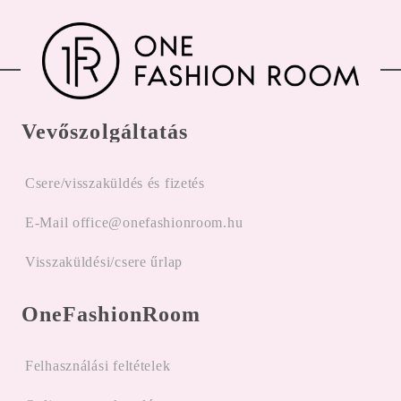
Vevőszolgáltatás
Csere/visszaküldés és fizetés
E-Mail office@onefashionroom.hu
Visszaküldési/csere űrlap
OneFashionRoom
Felhasználási feltételek