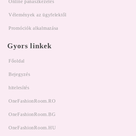
Online panaszkezelés
Vélemények az ügyfelektől
Promóciók alkalmazása
Gyors linkek
Főoldal
Bejegyzés
hitelesítés
OneFashionRoom.RO
OneFashionRoom.BG
OneFashionRoom.HU