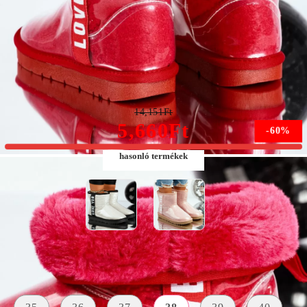
Női csizmá Piros Sasha #8623M
14,151Ft
5,660Ft
-60%
hasonló termékek
Méret:
Méret útmutató