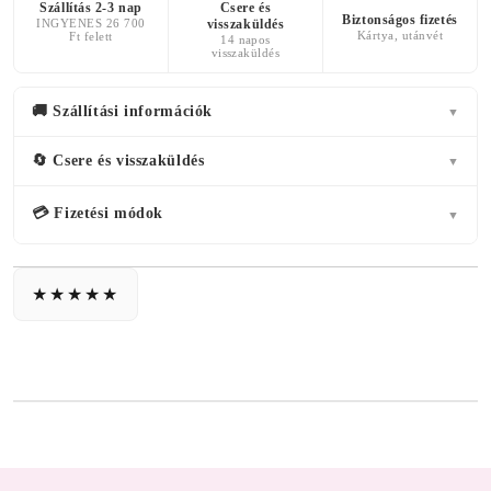
Szállítás 2-3 nap
Csere és
Biztonságos fizetés
INGYENES 26 700
visszaküldés
Kártya, utánvét
Ft felett
14 napos
visszaküldés
🚚 Szállítási információk
▼
🔄 Csere és visszaküldés
▼
💳 Fizetési módok
▼