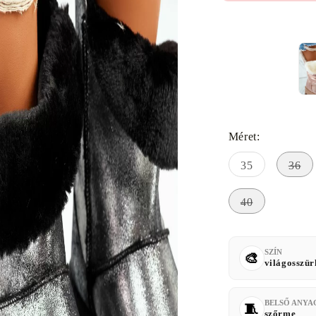
Méret:
35
36
40
SZÍN
világosszür
BELSŐ ANYA
szőrme