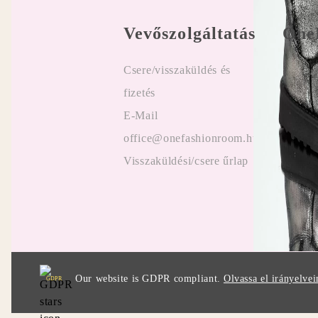
Vevőszolgáltatás
One
Csere/visszaküldés és
Felhasz
fizetés
Online
E-Mail
Vélemé
office@onefashionroom.hu
ügyfel
Visszaküldési/csere űrlap
Promóc
Our website is GDPR compliant.
Olvassa el irányelvei
GDPR