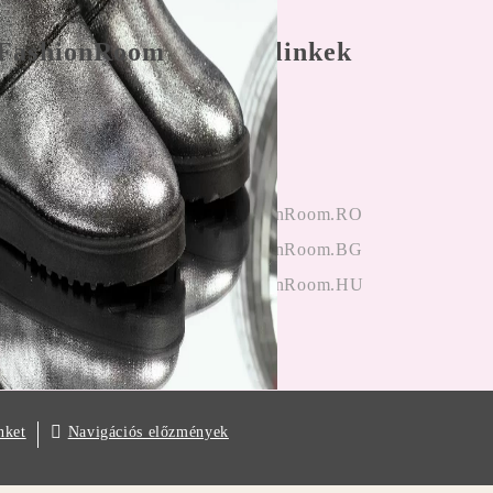
FashionRoom
Gyors linkek
nálási feltételek
Főoldal
 panaszkezelés
Bejegyzés
nyek az
hitelesítés
ektől
OneFashionRoom.RO
iók alkalmazása
OneFashionRoom.BG
OneFashionRoom.HU
Navigációs előzmények
nket