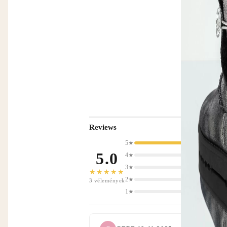
Reviews
5★
5.0
4★
3★
★★★★★
2★
3 vélemények
1★