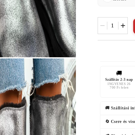
🚚
Szállítás 2-3 nap
INGYENES 26
700 Ft felett
🚚 Szállítási i
🔄 Csere és vis