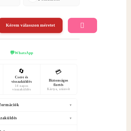
Kérem válasszon méretet
💬
WhatsApp
🔄
💳
Csere és
Biztonságos
visszaküldés
fizetés
14 napos
Kártya, utánvét
visszaküldés
nformációk
▼
szaküldés
▼