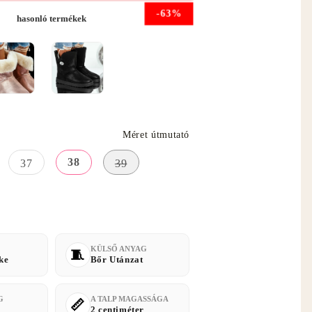
-63%
hasonló termékek
Méret útmutató
38
37
39
KÜLSŐ ANYAG
ke
Bőr Utánzat
G
A TALP MAGASSÁGA
2 centiméter