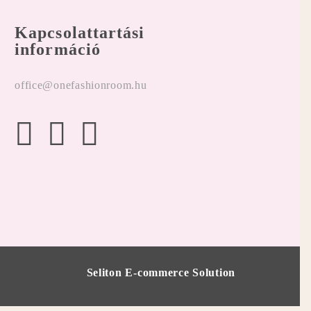
Kapcsolattartási
információ
office@onefashionroom.hu
Seliton E-commerce Solution