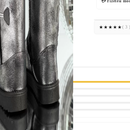
💳 Fizetési mó
( 3 