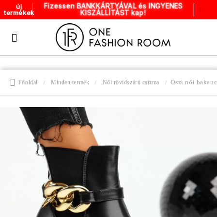
Fizessen BANKKÁRTYÁVAL és INGYENES
új
KISZÁLLÍTÁST kap!
termékek
Oszi női bakan
Főoldal
Minden termék
Női rövidszárú csizma