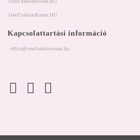
OneFashionRoom.BG
OneFashionRoom.HU
Kapcsolattartási információ
office@onefashionroom.hu