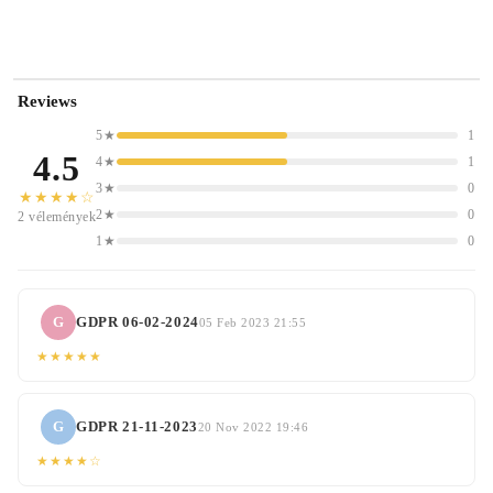
Reviews
5★
1
4.5
4★
1
3★
0
★★★★☆
2★
0
2 vélemények
1★
0
G
GDPR 06-02-2024
05 Feb 2023 21:55
★★★★★
G
GDPR 21-11-2023
20 Nov 2022 19:46
★★★★☆