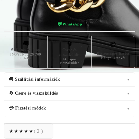
💬
WhatsApp
🚚
🔄
💳
Szállítás 2-3 nap
Csere és
Biztonságos fizetés
INGYENES 26 700
visszaküldés
Kártya, utánvét
Ft felett
14 napos
visszaküldés
🚚 Szállítási információk
▼
🔄 Csere és visszaküldés
▼
💳 Fizetési módok
▼
( 2 )