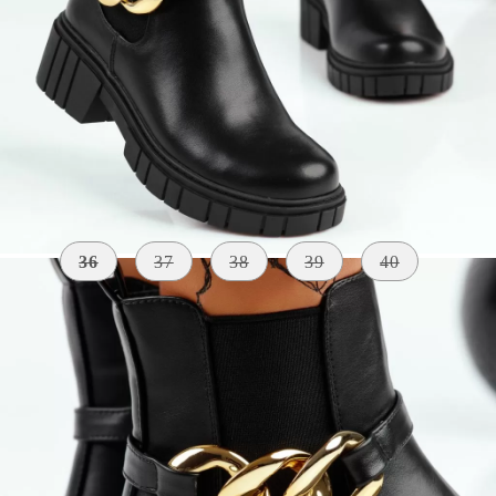
Szólj, ha elérhető lesz
Méret:
Méret útmutató
36
37
38
39
40
KÜLSŐ
SZÍN
BELSŐ ANYAG
ANYAG
fekete
szőrme
Bőr Utánzat
A TALP
MAGASSÁGA
5 centiméter