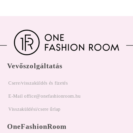
Vevőszolgáltatás
Csere/visszaküldés és fizetés
E-Mail office@onefashionroom.hu
Visszaküldési/csere űrlap
OneFashionRoom