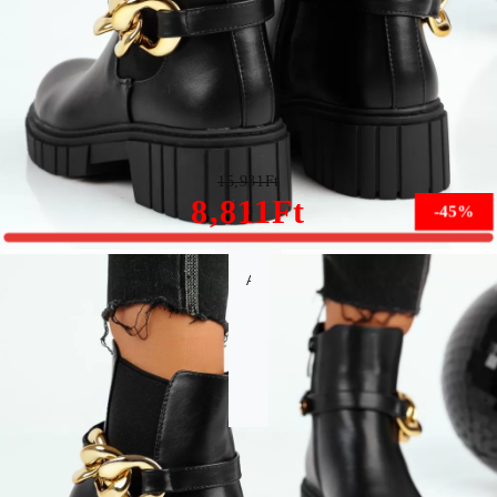
Oszi női bakancs Fekete Rain5 #8833M
15,931Ft
8,811Ft
-45%
A méret nem érhető el