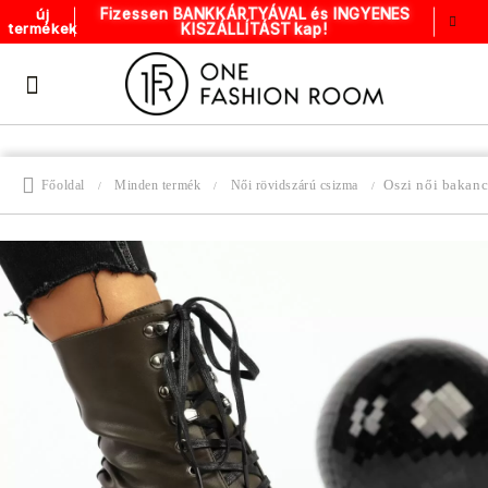
Fizessen BANKKÁRTYÁVAL és INGYENES
új
KISZÁLLÍTÁST kap!
termékek
Oszi női bakan
Főoldal
Minden termék
Női rövidszárú csizma