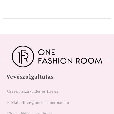
Vevőszolgáltatás
Csere/visszaküldés és fizetés
E-Mail office@onefashionroom.hu
Visszaküldési/csere űrlap