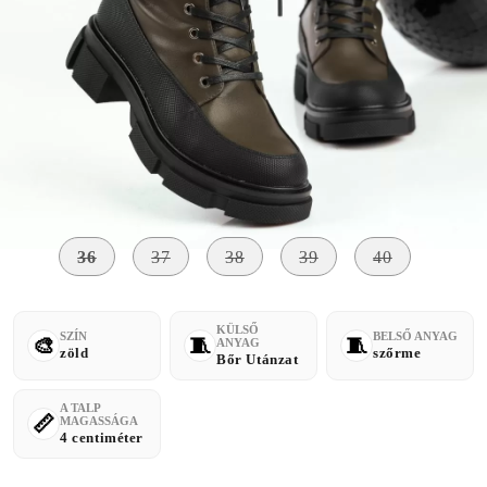
Szólj, ha elérhető lesz
Méret:
Méret útmutató
36
37
38
39
40
KÜLSŐ
SZÍN
BELSŐ ANYAG
ANYAG
zöld
szőrme
Bőr Utánzat
A TALP
MAGASSÁGA
4 centiméter