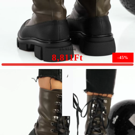
Oszi női bakancs zöld Raffa #8837M
15,931Ft
8,811Ft
-45%
A méret nem érhető el