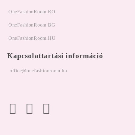
OneFashionRoom.RO
OneFashionRoom.BG
OneFashionRoom.HU
Kapcsolattartási információ
office@onefashionroom.hu