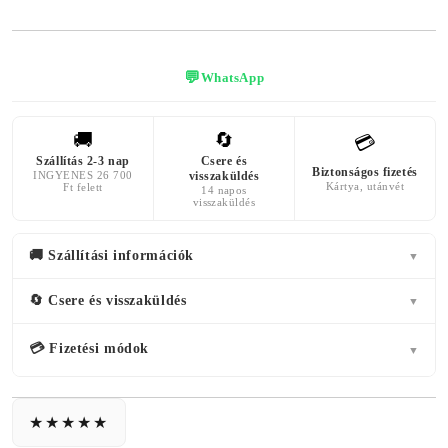
💬
WhatsApp
🚚
🔄
💳
Szállítás 2-3 nap
Csere és
Biztonságos fizetés
INGYENES 26 700
visszaküldés
Kártya, utánvét
Ft felett
14 napos
visszaküldés
🚚 Szállítási információk
▼
🔄 Csere és visszaküldés
▼
💳 Fizetési módok
▼