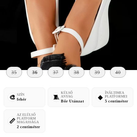
Szólj, ha elérhető lesz
Méret:
Méret útmutató
35
36
37
38
39
40
KÜLSŐ
ÎNĂLȚIMEA
SZÍN
ANYAG
PLATFORMEI
fehér
Bőr Utánzat
5 centiméter
AZ ELÜLSŐ
PLATFORM
MAGASSÁGA
2 centiméter