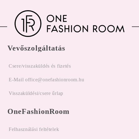
Vevőszolgáltatás
Csere/visszaküldés és fizetés
E-Mail office@onefashionroom.hu
Visszaküldési/csere űrlap
OneFashionRoom
Felhasználási feltételek