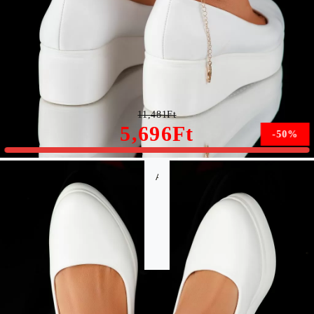
Alkalmi cipő Fehér Aimee #8960M
11,481Ft
5,696Ft
-50%
A méret nem érhető el