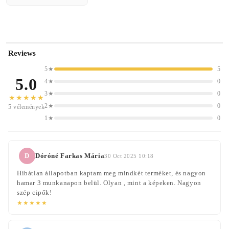
Reviews
5★
5
5.0
4★
0
3★
0
★★★★★
2★
0
5 vélemények
1★
0
D
Dóróné Farkas Mária
30 Oct 2025 10:18
Hibátlan állapotban kaptam meg mindkét terméket, és nagyon
hamar 3 munkanapon belül. Olyan , mint a képeken. Nagyon
szép cipők!
★★★★★