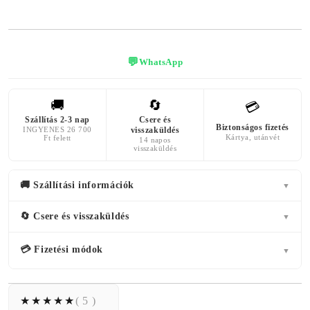
💬
WhatsApp
🚚
🔄
💳
Szállítás 2-3 nap
Csere és
Biztonságos fizetés
INGYENES 26 700
visszaküldés
Kártya, utánvét
Ft felett
14 napos
visszaküldés
🚚 Szállítási információk
▼
🔄 Csere és visszaküldés
▼
💳 Fizetési módok
▼
( 5 )