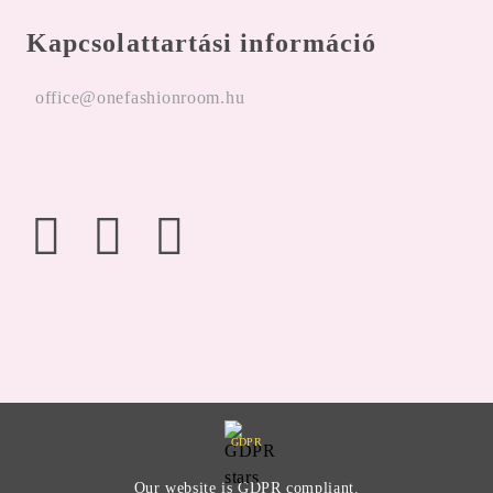
Kapcsolattartási információ
office@onefashionroom.hu
GDPR
Our website is GDPR compliant.