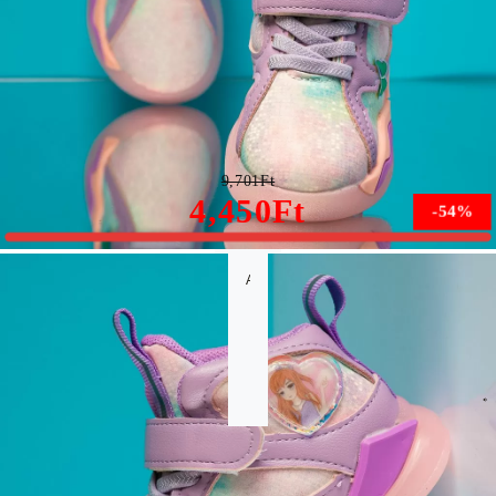
David Gyerek Rózsaszín/Lila Sportcipő #12128
9,701Ft
4,450Ft
-54%
A méret nem érhető el