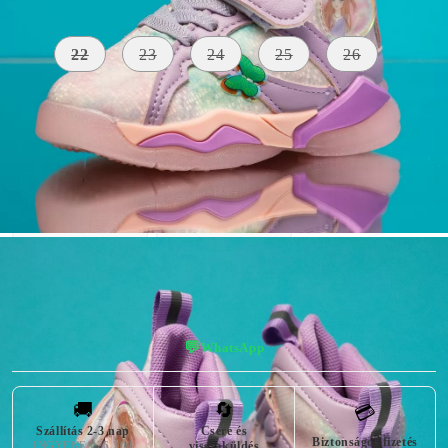
Méret:
Tájékoztató méretek
22
23
24
25
26
KÜLSŐ
A TALP
SZÍN
ANYAG
MAGASSÁGA
rózsaszín
Bőr Utánzat
2 centiméter
TARTOZÉK
BEZÁRÁS
Talp
Tépőzáras+
lámpákkal
дантели
💬
WhatsApp
🚚
🔄
💳
Szállítás 2-3 nap
Csere és
Biztonságos fizetés
INGYENES 26 700
visszaküldés