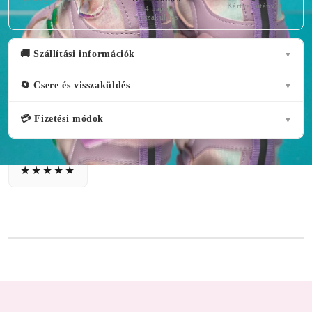
Kártya, utánvét
Ft felett
14 napos
visszaküldés
🚚 Szállítási információk
▼
🔄 Csere és visszaküldés
▼
💳 Fizetési módok
▼