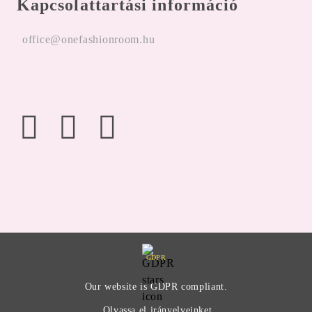
Kapcsolattartási információ
office@onefashionroom.hu
GDPR
Our website is GDPR compliant.
Olvassa el irányelveinket