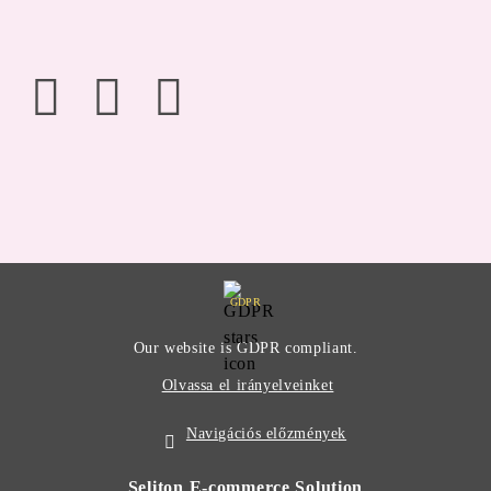
GDPR
Our website is GDPR compliant.
Olvassa el irányelveinket
Navigációs előzmények
Seliton E-commerce Solution