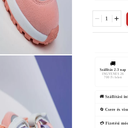
🚚
Szállítás 2-3 nap
INGYENES 26
700 Ft felett
🚚 Szállítási i
🔄 Csere és vis
💳 Fizetési mó