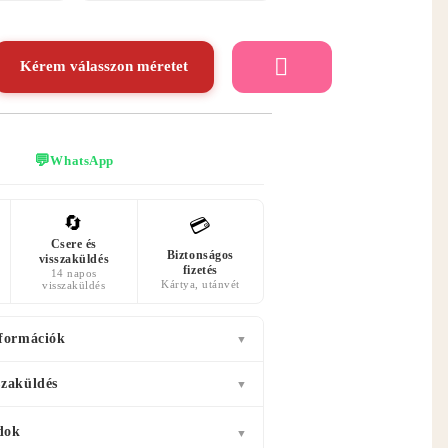
Kérem válasszon méretet
💬
WhatsApp
🔄
💳
Csere és
Biztonságos
visszaküldés
fizetés
14 napos
Kártya, utánvét
visszaküldés
nformációk
▼
szaküldés
▼
dok
▼