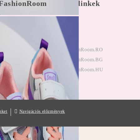
FashionRoom
Gyors linkek
nálási feltételek
Főoldal
 panaszkezelés
Bejegyzés
nyek az
hitelesítés
ektől
OneFashionRoom.RO
iók alkalmazása
OneFashionRoom.BG
OneFashionRoom.HU
Navigációs előzmények
nket