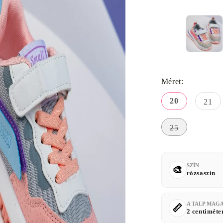
Méret:
20
21
25
SZÍN
rózsaszín
A TALP MAG
2 centiméte