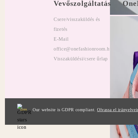
Vevőszolgáltatás
One
Csere/visszaküldés és
Felhasz
fizetés
Online
E-Mail
Vélemé
office@onefashionroom.hu
ügyfel
Visszaküldési/csere űrlap
Promóc
Our website is GDPR compliant.
Olvassa el irányelvei
GDPR