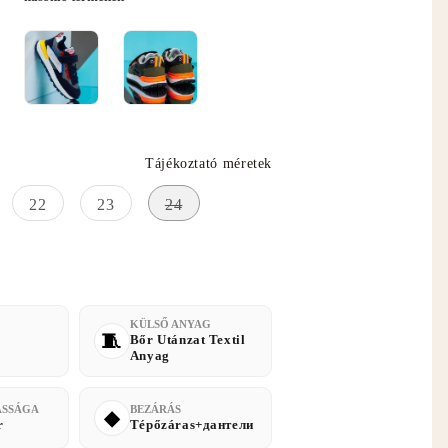
Tájékoztató méretek
22
23
24
KÜLSŐ ANYAG
Bőr Utánzat Textil
Anyag
ASSÁGA
BEZÁRÁS
r
Tépőzáras+дантели