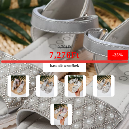
Ezüst színű lányszandál eco-bőrből Liriel #21713
9,701Ft
7,276Ft
-25%
hasonló termékek