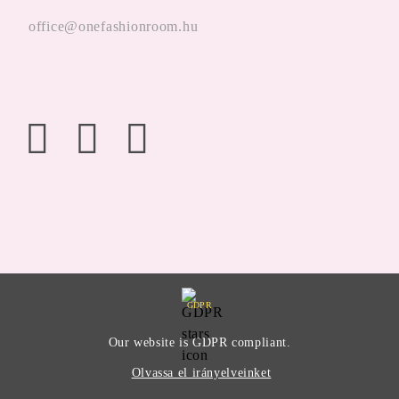
office@onefashionroom.hu
GDPR
Our website is GDPR compliant.
Olvassa el irányelveinket