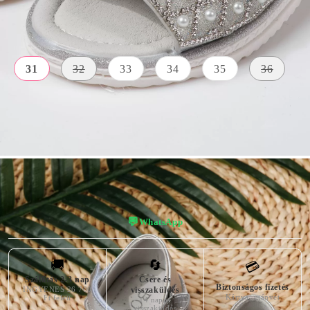
Méret:
Tájékoztató méretek
31
32
33
34
35
36
SZÍN
KÜLSŐ
A TALP
világosszürk
ANYAG
MAGASSÁGA
Bőr Utánzat
2 centiméter
e
💬
WhatsApp
🚚
🔄
💳
Szállítás 2-3 nap
Csere és
Biztonságos fizetés
INGYENES 26 700
visszaküldés
Kártya, utánvét
Ft felett
14 napos
visszaküldés