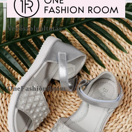
Vevőszolgáltatás
Csere/visszaküldés és fizetés
E-Mail office@onefashionroom.hu
Visszaküldési/csere űrlap
OneFashionRoom
Felhasználási feltételek
Online panaszkezelés
Vélemények az ügyfelektől