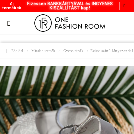
Fizessen BANKKÁRTYÁVAL és INGYENES
új
KISZÁLLÍTÁST kap!
termékek
Ezüst színű lányszandál
Főoldal
Minden termék
Gyerekcipők