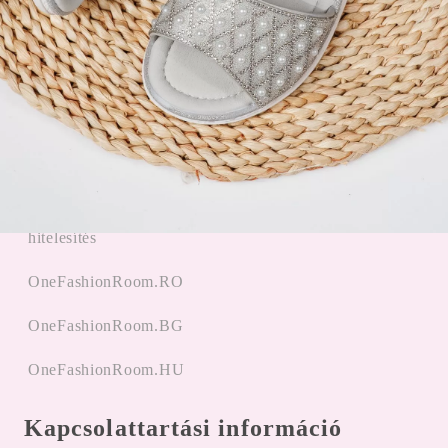
Promóciók alkalmazása
Gyors linkek
Főoldal
Bejegyzés
hitelesítés
OneFashionRoom.RO
OneFashionRoom.BG
OneFashionRoom.HU
Kapcsolattartási információ