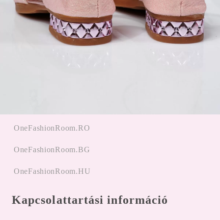
Promóciók alkalmazása
Gyors linkek
Főoldal
Bejegyzés
hitelesítés
OneFashionRoom.RO
OneFashionRoom.BG
OneFashionRoom.HU
Kapcsolattartási információ