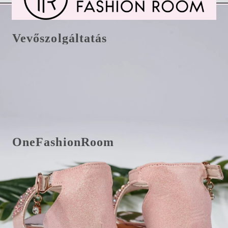
Vevőszolgáltatás
Csere/visszaküldés és fizetés
E-Mail office@onefashionroom.hu
Visszaküldési/csere űrlap
OneFashionRoom
Felhasználási feltételek
Online panaszkezelés
Vélemények az ügyfelektől