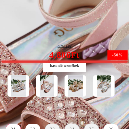
Lány rózsaszín textil szandál Maren #21737
9,701Ft
4,806Ft
-50%
hasonló termékek
Méret:
Tájékoztató méretek