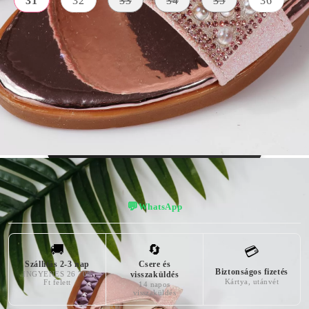
31
32
33
34
35
36
KÜLSŐ
A TALP
ANYAG
SZÍN
MAGASSÁGA
Bőr Utánzat
rózsaszín
2 centiméter
Textil Anyag
👠 Virtuális próba — nézd meg, hogy áll!
💬
WhatsApp
🚚
🔄
💳
Szállítás 2-3 nap
Csere és
Biztonságos fizetés
INGYENES 26 700
visszaküldés
Kártya, utánvét
Ft felett
14 napos
visszaküldés