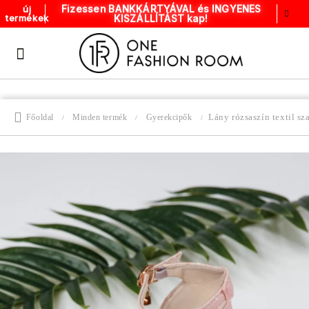
Fizessen BANKKÁRTYÁVAL és INGYENES
új
KISZÁLLÍTÁST kap!
termékek
Lány rózsaszín textil s
Főoldal
Minden termék
Gyerekcipők