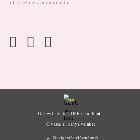
office@onefashionroom.hu
GDPR
Our website is GDPR compliant.
Olvassa el irányelveinket
Navigációs előzmények